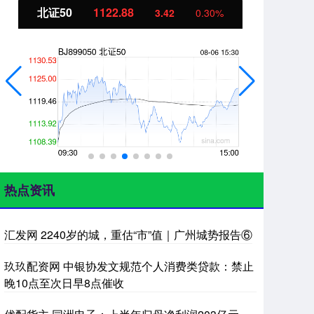
北证50
1122.88
创
3.42
0.30%
热点资讯
汇发网 2240岁的城，重估“市”值｜广州城势报告⑥
玖玖配资网 中银协发文规范个人消费类贷款：禁止
晚10点至次日早8点催收