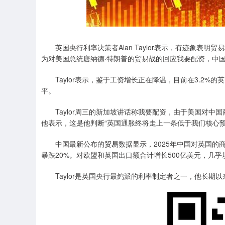
深证成指
14110.12
.92
0.57%
-34.08
-0
英国央行利率决策者Alan Taylor表示，有迹象表明
为对美国总统唐纳德·特朗普的贸易战的回应我要配资，中
Taylor表示，鉴于工资增长正在降温，目前在3.2%的
平。
Taylor周三的新加坡讲话称我要配资，由于美国对中
他表示，这是他判断“英国通胀终将走上一条低于我们核心预
中国最新公布的贸易数据显示，2025年中国对英国的商品
暴跌20%。对欧盟和英国出口额合计增长500亿美元，几乎
Taylor是英国央行最鸽派的利率制定者之一，他长期