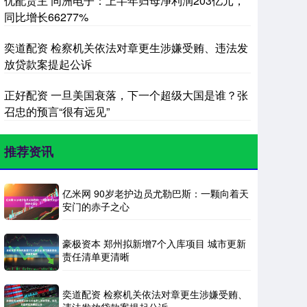
优配货主 同洲电子：上半年归母净利润203亿元，
同比增长66277%
奕道配资 检察机关依法对章更生涉嫌受贿、违法发
放贷款案提起公诉
正好配资 一旦美国衰落，下一个超级大国是谁？张
召忠的预言“很有远见”
推荐资讯
亿米网 90岁老护边员尤勒巴斯：一颗向着天
安门的赤子之心
豪极资本 郑州拟新增7个入库项目 城市更新
责任清单更清晰
奕道配资 检察机关依法对章更生涉嫌受贿、
违法发放贷款案提起公诉