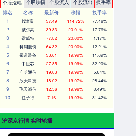
个股跌幅
个股流入
个股流出
换手率
个股涨幅
排名
名称
最新价
涨幅
换手率
1
N津富
37.49
114.72%
77.46%
2
威尔高
39.83
20.01%
17.76%
3
锴威特
77.82
20.00%
1.17%
4
科翔股份
64.32
20.00%
12.21%
5
蜀道装备
33.61
19.99%
11.69%
6
中巨芯
27.85
19.99%
32.20%
7
广哈通信
19.03
19.99%
5.84%
8
欣天科技
18.02
19.97%
28.44%
9
飞天诚信
12.56
19.96%
8.49%
10
任子行
7.16
19.93%
31.42%
沪深京行情 实时轮播