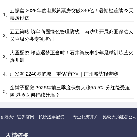
云操盘 2026年度电影总票房突破230亿！暑期档连续23天
1、
票房过亿
五五策略 筑牢商圈绿色管理防线！南沙街开展商圈保洁人
2、
员垃圾分类专项培训
大圣配资 绿茵逐梦正当时！石井街庆丰少年足球训练营火
3、
热开训
汇发网 2240岁的城，重估“市”值｜广州城势报告⑥
4、
金铺子配资 2025年前三季度保费大涨55.9% 分红险受追
5、
捧 港险为何持续升温？
香港大牛证券官网
长沙股票配资
专业配资开户
比较大的证券公司
友情链接：