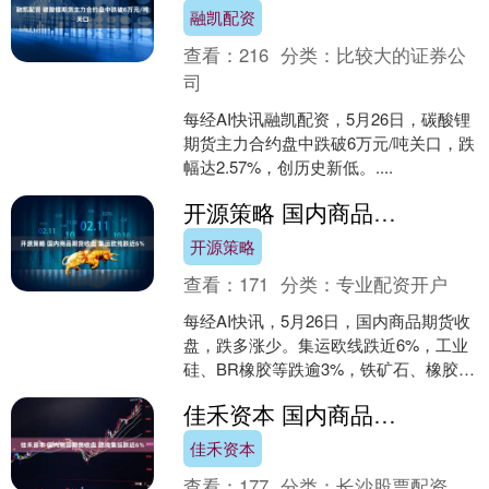
融凯配资
查看：
216
分类：
比较大的证券公
司
每经AI快讯融凯配资，5月26日，碳酸锂
期货主力合约盘中跌破6万元/吨关口，跌
幅达2.57%，创历史新低。....
开源策略 国内商品期货收盘 集运欧线跌近6%
开源策略
查看：
171
分类：
专业配资开户
每经AI快讯，5月26日，国内商品期货收
盘，跌多涨少。集运欧线跌近6%，工业
硅、BR橡胶等跌逾3%，铁矿石、橡胶等
跌超2%开源策略，纯碱、原木等跌超
佳禾资本 国内商品期货收盘 欧线集运跌近6%
1%，沪锌、....
佳禾资本
查看：
177
分类：
长沙股票配资