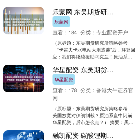
乐蒙网 东吴期货研究所策略参考｜“卡霍夫卡水电站大坝遭袭”后，拜登回应：我们将继续援助乌克兰！原油系再遭拉升，后市将如何演绎？
乐蒙网
查看：
184
分类：
专业配资开户
（原标题：东吴期货研究所策略参考
｜“卡霍夫卡水电站大坝遭袭”后，拜登回
应：我们将继续援助乌克兰！原油系再
遭拉升乐蒙网，后市将如何演绎？） 摘
华星配资 东吴期货研究所策略参考｜美国放宽对伊朗制裁？原油系盘中闪崩，后市怎么走？
要：黑色系板块震荡反....
华星配资
查看：
178
分类：
香港大牛证券官
网
（原标题：东吴期货研究所策略参考｜
美国放宽对伊朗制裁？原油系盘中闪崩
华星配资，后市怎么走？） 摘要：黑色
系板块铁矿创阶段性新高，带动黑色系
融凯配资 碳酸锂期货主力合约盘中跌破6万元/吨关口
上涨。能化品原油再现小....