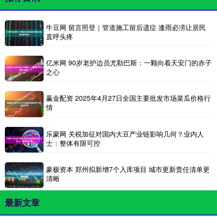
牛豆网 留言照登｜管道施工留后遗症 逢雨必涝让居民
直呼头疼
亿米网 90岁老护边员尤勒巴斯：一颗向着天安门的赤子
之心
赢金配资 2025年4月27日全国主要批发市场菜瓜价格行
情
乐蒙网 关税加征对国内大豆产业链影响几何？业内人
士：整体有限可控
豪极资本 郑州拟新增7个入库项目 城市更新责任清单更
清晰
最新文章