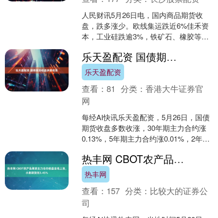
人民财讯5月26日电，国内商品期货收
盘，跌多涨少。欧线集运跌近6%佳禾资
本，工业硅跌逾3%，铁矿石、橡胶等跌
超2%；玻璃、原油等涨超1%。....
乐天盈配资 国债期货收盘多数收涨
乐天盈配资
查看：
81
分类：
香港大牛证券官
网
每经AI快讯乐天盈配资，5月26日，国债
期货收盘多数收涨，30年期主力合约涨
0.13%，5年期主力合约涨0.01%，2年期
主力合约涨0.03%，10年期主力合约....
热丰网 CBOT农产品期货主力合约收盘全线上涨，小麦期货涨3.45%
热丰网
查看：
157
分类：
比较大的证券公
司