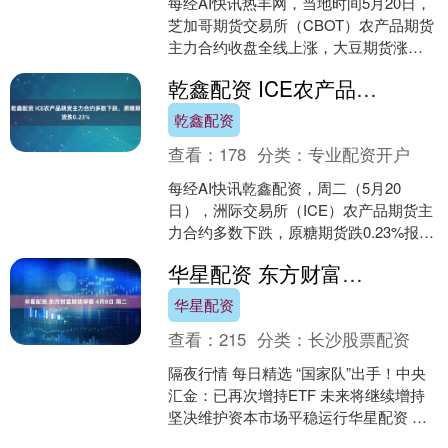
每经AI快讯热丰网，当地时间5月20日，
芝加哥期货交易所（CBOT）农产品期货
主力合约收盘全线上涨，大豆期货涨
0.31%报1054.00美分/蒲式耳，玉米期货
乾鑫配资 ICE农产品期货主力合约多数下跌，原糖期货跌0.23%
涨....
乾鑫配资
查看：
178
分类：
专业配资开户
每经AI快讯乾鑫配资，周二（5月20
日），洲际交易所（ICE）农产品期货主
力合约多数下跌，原糖期货跌0.23%报
17.41美分/磅，棉花期货涨0.73%报66.....
华星配资 东方财富期货早餐 4月8日 周二
华星配资
查看：
215
分类：
长沙股票配资
隔夜行情 每日精选 “国家队”出手！中央
汇金：已再次增持ETF 未来将继续增持
坚决维护资本市场平稳运行华星配资 连
续5个月增持！我国黄金储备创新高 三天