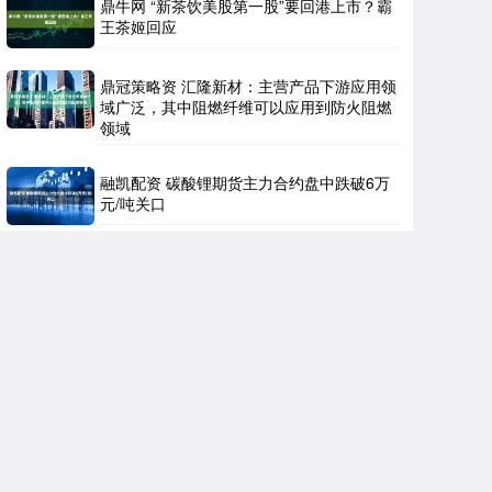
鼎牛网 “新茶饮美股第一股”要回港上市？霸
王茶姬回应
鼎冠策略资 汇隆新材：主营产品下游应用领
域广泛，其中阻燃纤维可以应用到防火阻燃
领域
融凯配资 碳酸锂期货主力合约盘中跌破6万
元/吨关口