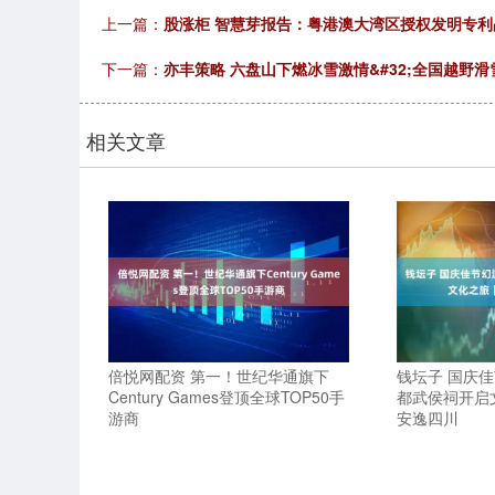
上一篇：
股涨柜 智慧芽报告：粤港澳大湾区授权发明专利
下一篇：
亦丰策略 六盘山下燃冰雪激情&#32;全国越野
相关文章
倍悦网配资 第一！世纪华通旗下
钱坛子 国庆
Century Games登顶全球TOP50手
都武侯祠开启
游商
安逸四川