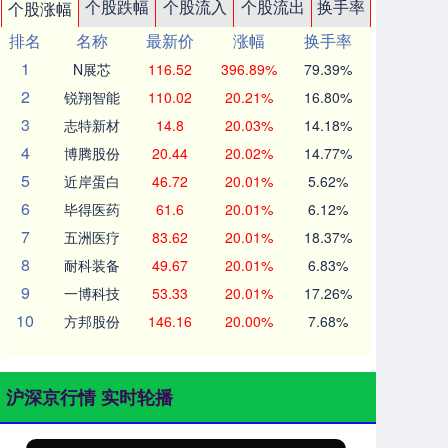
个股跌幅
个股流入
个股流出
换手率
个股涨幅
排名
名称
最新价
涨幅
换手率
1
N展芯
116.52
396.89%
79.39%
2
锐翔智能
110.02
20.21%
16.80%
3
志特新材
14.8
20.03%
14.18%
4
博腾股份
20.44
20.02%
14.77%
5
近岸蛋白
46.72
20.01%
5.62%
6
毕得医药
61.6
20.01%
6.12%
7
五洲医疗
83.62
20.01%
18.37%
8
耐科装备
49.67
20.01%
6.83%
9
一博科技
53.33
20.01%
17.26%
10
方邦股份
146.16
20.00%
7.68%
沪深京行情 实时轮播