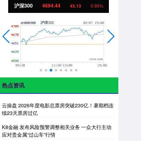
沪深300
4694.44
北
43.13
0.93%
热点资讯
云操盘 2026年度电影总票房突破230亿！暑期档连
续23天票房过亿
K8金融 发布风险预警调整相关业务 一众大行主动
应对贵金属“过山车”行情