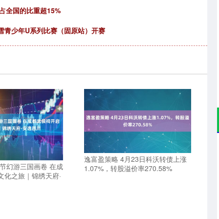
占全国的比重超15%
滑雪青少年U系列比赛（固原站）开赛
逸富盈策略 4月23日科沃转债上涨
佳节幻游三国画卷 在成
1.07%，转股溢价率270.58%
文化之旅｜锦绣天府·