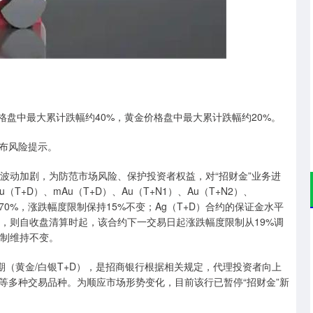
深证成指
14311.01
02%
200.89
1.42%
格盘中最大累计跌幅约40%，黄金价格盘中最大累计跌幅约20%。
布风险提示。
波动加剧，为防范市场风险、保护投资者权益，对“招财金”业务进
T+D）、mAu（T+D）、Au（T+N1）、Au（T+N2）、
整为70%，涨跌幅度限制保持15%不变；Ag（T+D）合约的保证金水平
情况，则自收盘清算时起，该合约下一交易日起涨跌幅度限制从19%调
限制维持不变。
期（黄金/白银T+D），是招商银行根据相关规定，代理投资者向上
等多种交易品种。为顺应市场形势变化，目前该行已暂停“招财金”新