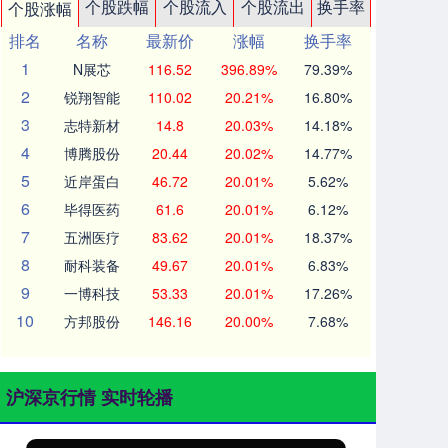
个股跌幅
个股流入
个股流出
换手率
个股涨幅
排名
名称
最新价
涨幅
换手率
1
N展芯
116.52
396.89%
79.39%
2
锐翔智能
110.02
20.21%
16.80%
3
志特新材
14.8
20.03%
14.18%
4
博腾股份
20.44
20.02%
14.77%
5
近岸蛋白
46.72
20.01%
5.62%
6
毕得医药
61.6
20.01%
6.12%
7
五洲医疗
83.62
20.01%
18.37%
8
耐科装备
49.67
20.01%
6.83%
9
一博科技
53.33
20.01%
17.26%
10
方邦股份
146.16
20.00%
7.68%
沪深京行情 实时轮播