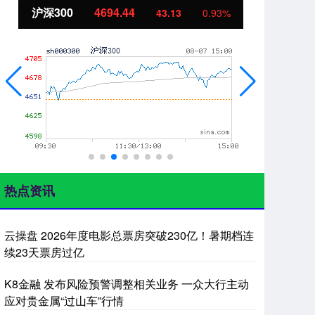
沪深300
4694.44
北
43.13
0.93%
热点资讯
云操盘 2026年度电影总票房突破230亿！暑期档连
续23天票房过亿
K8金融 发布风险预警调整相关业务 一众大行主动
应对贵金属“过山车”行情