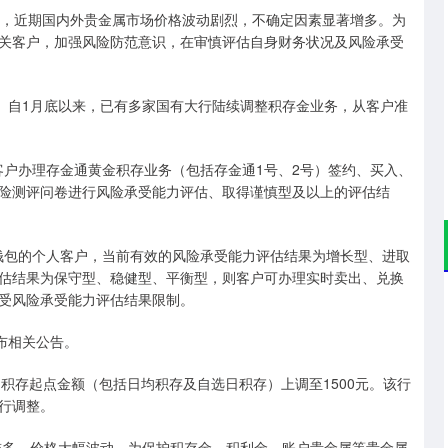
称，近期国内外贵金属市场价格波动剧烈，不确定因素显著增多。为
关客户，加强风险防范意识，在审慎评估自身财务状况及风险承受
”。自1月底以来，已有多家国有大行陆续调整积存金业务，从客户准
人客户办理存金通黄金积存业务（包括存金通1号、2号）签约、买入、
险测评问卷进行风险承受能力评估、取得谨慎型及以上的评估结
属钱包的个人客户，当前有效的风险承受能力评估结果为增长型、进取
估结果为保守型、稳健型、平衡型，则客户可办理实时卖出、兑换
受风险承受能力评估结果限制。
布相关公告。
期积存起点金额（包括日均积存及自选日积存）上调至1500元。该行
行调整。
素较多，价格大幅波动。为保护积存金、积利金、账户贵金属等贵金属