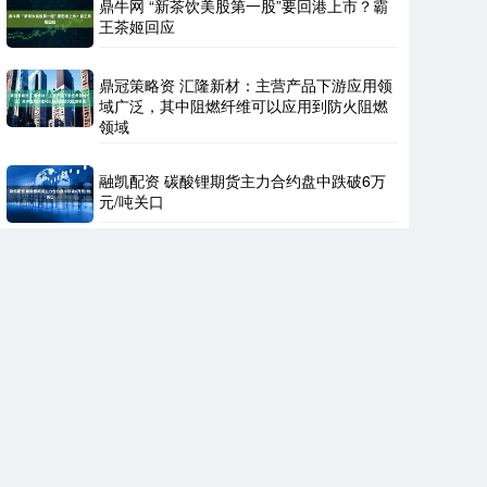
鼎牛网 “新茶饮美股第一股”要回港上市？霸
王茶姬回应
鼎冠策略资 汇隆新材：主营产品下游应用领
域广泛，其中阻燃纤维可以应用到防火阻燃
领域
融凯配资 碳酸锂期货主力合约盘中跌破6万
元/吨关口