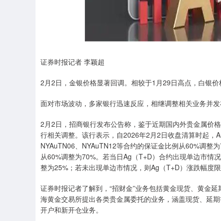
上证指数
3940.04
.40
2.13%
39.68
1.
证券时报记者 李颖超
2月2日，金银价格显著回调。相较于1月29日高点，白银价
面对市场波动，多家银行迅速反应，相继调整相关业务并发
2月2日，招商银行发布公告称，鉴于近期国内外贵金属价格
行相关调整。该行表示，自2026年2月2日收盘清算时起，Au（
NYAuTN06、NYAuTN12等合约的保证金比例从60%调
从60%调整为70%。若当日Ag（T+D）合约出现单边市
整为25%；若未出现单边市情况，则Ag（T+D）涨跌幅度
证券时报记者了解到，“招财金”业务包括黄金现货、黄金延
海黄金交易所提出各类贵金属委托的业务，涵盖现货、延期
开户和新开仓业务。