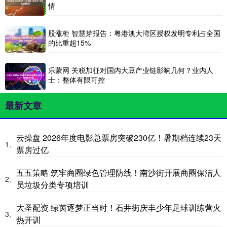
情
股涨柜 智慧芽报告：粤港澳大湾区授权发明专利占全国
的比重超15%
乐蒙网 关税加征对国内大豆产业链影响几何？业内人
士：整体有限可控
最新文章
云操盘 2026年度电影总票房突破230亿！暑期档连续23天
1、
票房过亿
五五策略 筑牢商圈绿色管理防线！南沙街开展商圈保洁人
2、
员垃圾分类专项培训
大圣配资 绿茵逐梦正当时！石井街庆丰少年足球训练营火
3、
热开训