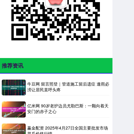
推荐资讯
牛豆网 留言照登｜管道施工留后遗症 逢雨必
涝让居民直呼头疼
亿米网 90岁老护边员尤勒巴斯：一颗向着天
安门的赤子之心
赢金配资 2025年4月27日全国主要批发市场
菜瓜价格行情