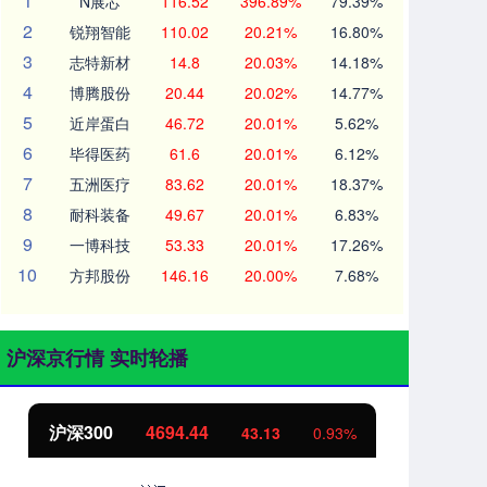
1
N展芯
116.52
396.89%
79.39%
2
锐翔智能
110.02
20.21%
16.80%
3
志特新材
14.8
20.03%
14.18%
4
博腾股份
20.44
20.02%
14.77%
5
近岸蛋白
46.72
20.01%
5.62%
6
毕得医药
61.6
20.01%
6.12%
7
五洲医疗
83.62
20.01%
18.37%
8
耐科装备
49.67
20.01%
6.83%
9
一博科技
53.33
20.01%
17.26%
10
方邦股份
146.16
20.00%
7.68%
沪深京行情 实时轮播
沪深300
4694.44
北
43.13
0.93%