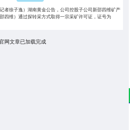
记者徐子逸）湖南黄金公告，公司控股子公司新邵四维矿产
邵四维）通过探转采方式取得一宗采矿许可证，证号为
官网文章已加载完成
深证成指
14311.01
02%
200.89
1.42%