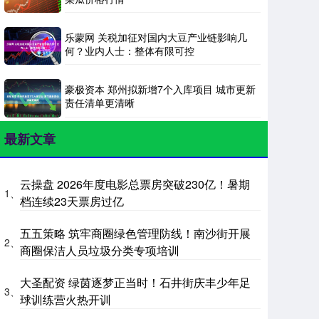
乐蒙网 关税加征对国内大豆产业链影响几
何？业内人士：整体有限可控
豪极资本 郑州拟新增7个入库项目 城市更新
责任清单更清晰
最新文章
云操盘 2026年度电影总票房突破230亿！暑期
1、
档连续23天票房过亿
五五策略 筑牢商圈绿色管理防线！南沙街开展
2、
商圈保洁人员垃圾分类专项培训
大圣配资 绿茵逐梦正当时！石井街庆丰少年足
3、
球训练营火热开训