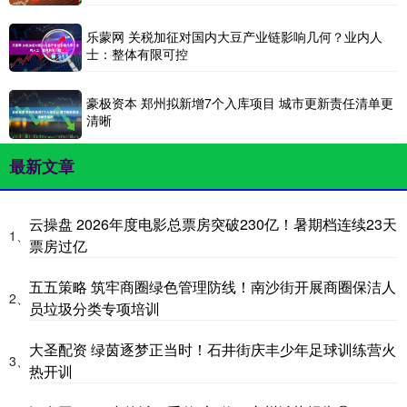
乐蒙网 关税加征对国内大豆产业链影响几何？业内人
士：整体有限可控
豪极资本 郑州拟新增7个入库项目 城市更新责任清单更
清晰
最新文章
云操盘 2026年度电影总票房突破230亿！暑期档连续23天
1、
票房过亿
五五策略 筑牢商圈绿色管理防线！南沙街开展商圈保洁人
2、
员垃圾分类专项培训
大圣配资 绿茵逐梦正当时！石井街庆丰少年足球训练营火
3、
热开训