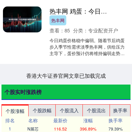
热丰网 鸡蛋：今日鸡蛋价格稳中偏弱
热丰网
查看：
85
分类：
专业配资开户
今日鸡蛋价格稳中偏弱。随着节后鸡蛋
步入季节性需求淡季热丰网，供给压力
主导下，蛋价预计仍将维持偏弱走势。
后续需要关注，蛋鸡养殖持续处于亏损
区间下，能否加快淘鸡节奏....
香港大牛证券官网文章已加载完成
个股实时涨跌榜
个股跌幅
个股流入
个股流出
换手率
个股涨幅
排名
名称
最新价
涨幅
换手率
1
N展芯
116.52
396.89%
79.39%