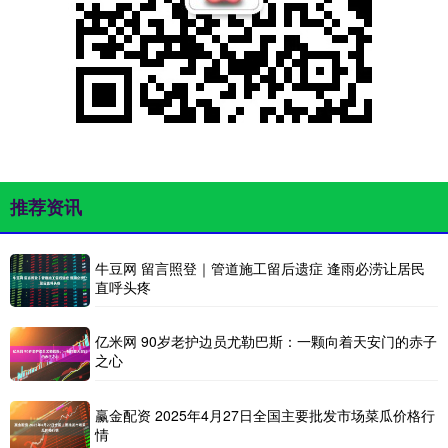
推荐资讯
牛豆网 留言照登｜管道施工留后遗症 逢雨必涝让居民
直呼头疼
亿米网 90岁老护边员尤勒巴斯：一颗向着天安门的赤子
之心
赢金配资 2025年4月27日全国主要批发市场菜瓜价格行
情