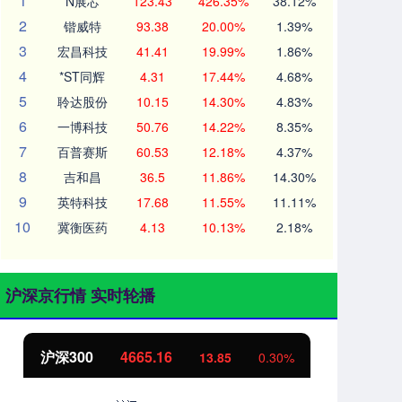
1
N展芯
123.43
426.35%
38.12%
2
锴威特
93.38
20.00%
1.39%
3
宏昌科技
41.41
19.99%
1.86%
4
*ST同辉
4.31
17.44%
4.68%
5
聆达股份
10.15
14.30%
4.83%
6
一博科技
50.76
14.22%
8.35%
7
百普赛斯
60.53
12.18%
4.37%
8
吉和昌
36.5
11.86%
14.30%
9
英特科技
17.68
11.55%
11.11%
10
冀衡医药
4.13
10.13%
2.18%
沪深京行情 实时轮播
沪深300
4665.16
北
13.85
0.30%