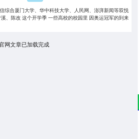
信综合厦门大学、华中科技大学、人民网、澎湃新闻等双悦
梦溪、陈改 这个开学季 一些高校的校园里 因奥运冠军的到来
官网文章已加载完成
深证成指
14115.31
14%
5.19
0.04%