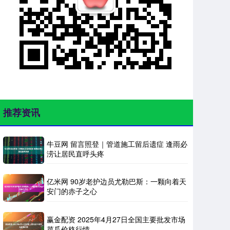
推荐资讯
牛豆网 留言照登｜管道施工留后遗症 逢雨必
涝让居民直呼头疼
亿米网 90岁老护边员尤勒巴斯：一颗向着天
安门的赤子之心
赢金配资 2025年4月27日全国主要批发市场
菜瓜价格行情