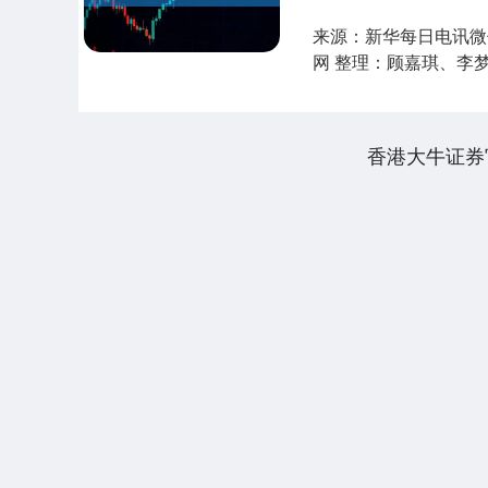
来源：新华每日电讯微
网 整理：顾嘉琪、李
格外热闹 ....
香港大牛证券
上证指数
3895.06
60
-0.22%
-5.29
-0.