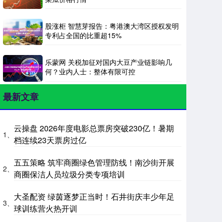
股涨柜 智慧芽报告：粤港澳大湾区授权发明
专利占全国的比重超15%
乐蒙网 关税加征对国内大豆产业链影响几
何？业内人士：整体有限可控
最新文章
云操盘 2026年度电影总票房突破230亿！暑期
1、
档连续23天票房过亿
五五策略 筑牢商圈绿色管理防线！南沙街开展
2、
商圈保洁人员垃圾分类专项培训
大圣配资 绿茵逐梦正当时！石井街庆丰少年足
3、
球训练营火热开训