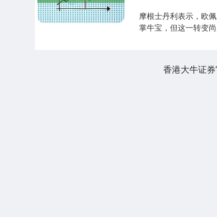
摩根士丹利表示，欧佩
掌牛宝，但这一转变尚未
香港大牛证券
上证指数
3940.04
深证成指
39.68
1.02%