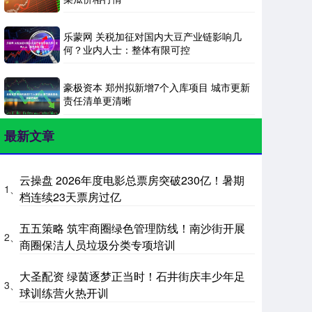
乐蒙网 关税加征对国内大豆产业链影响几
何？业内人士：整体有限可控
豪极资本 郑州拟新增7个入库项目 城市更新
责任清单更清晰
最新文章
云操盘 2026年度电影总票房突破230亿！暑期
1、
档连续23天票房过亿
五五策略 筑牢商圈绿色管理防线！南沙街开展
2、
商圈保洁人员垃圾分类专项培训
大圣配资 绿茵逐梦正当时！石井街庆丰少年足
3、
球训练营火热开训