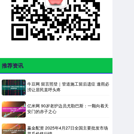
推荐资讯
牛豆网 留言照登｜管道施工留后遗症 逢雨必
涝让居民直呼头疼
亿米网 90岁老护边员尤勒巴斯：一颗向着天
安门的赤子之心
赢金配资 2025年4月27日全国主要批发市场
菜瓜价格行情